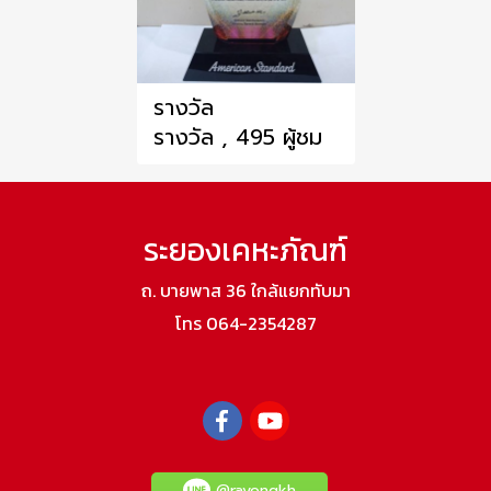
รางวัล
รางวัล , 495 ผู้ชม
ระยองเคหะภัณฑ์
ถ. บายพาส 36 ใกล้แยกทับมา
โทร 064-2354287
@rayongkh