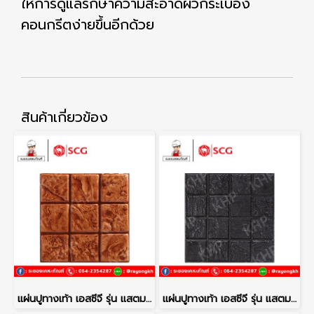
ให้การดูแลรักษาความสะอาดผิวกระเบื้อง
คอนกรีตง่ายขึ้นอีกด้วย
สินค้าเกี่ยวข้อง
แผ่นปูทางเท้า เอสซีจี รุ่น แสตมป์เพฟ ลายโคโม่ สีส้ม
แผ่นปูทางเท้า เอสซีจี รุ่น แสตมป์เพฟ ลายเนเปิ้ล สีดำ