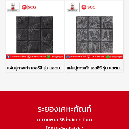
แผ่นปูทางเท้า เอสซีจี รุ่น แสตมป์เพฟ ลายโคโม่ สีดำ
แผ่นปูทางเท้า เอสซีจี รุ่น แสตมป์เพฟ ลายโคโม่ สีเทา
ระยองเคหะภัณฑ์
ถ. บายพาส 36 ใกล้แยกทับมา
โทร 064-2354287