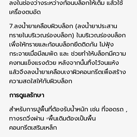
ลงในช่องว่างระหว่างก้อนบล็อกให้เต็ม แล้วใช้
เครื่องตบอัด
7.ลงน้ำยาเคลือบผิวบล็อก (ลงน้ำยาประสาน
ทรายในบริเวณร่องบล็อก) ในบริเวณร่องบล็อก
เพื่อให้ทรายและก้อนบล็อกยึดติดกัน ไม่ฟุ้ง
กระจายเมื่อมีลมพัด และ ช่วยทำให้บล็อกมีความ
คงทนแข็งแรงด้วย หลังจากนั้นทิ้งไว้จนแห้ง
แล้วจึงลงน้ำยาเคลือบเงาผิวคอนกรีตเพื่อสร้าง
ความสดใสให้กับผิวบล็อก
การดูแลรักษา
สำหรับการปูพื้นที่ต้องรับน้ำหนัก เช่น ที่จอดรถ ,
ทางรถวิ่งผ่าน ◦พื้นเดิมต้องเป็นพื้น
คอนกรีตเสริมเหล็ก