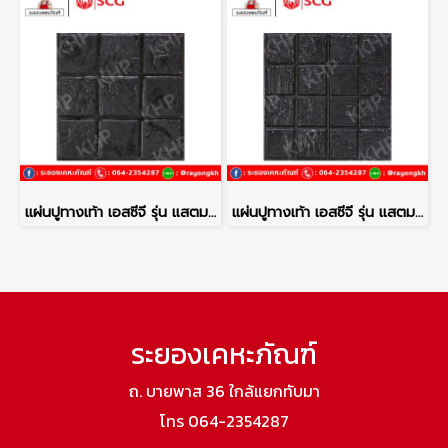
แผ่นปูทางเท้า เอสซีจี รุ่น แสตมป์เพฟ ลายโคโม่ สีดำ
แผ่นปูทางเท้า เอสซีจี รุ่น แสตมป์เพฟ ลายเนเปิ้ล สีดำ
ระยองเคหะภัณฑ์
ถ. บายพาส 36 ใกล้แยกทับมา
โทร 064-2354287