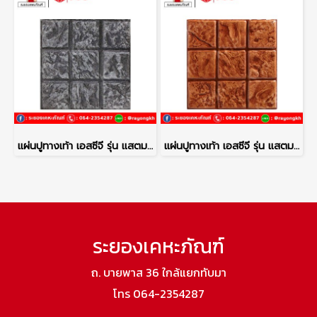
แผ่นปูทางเท้า เอสซีจี รุ่น แสตมป์เพฟ ลายโคโม่ สีเทา
แผ่นปูทางเท้า เอสซีจี รุ่น แสตมป์เพฟ ลายโคโม่ สีส้ม
ระยองเคหะภัณฑ์
ถ. บายพาส 36 ใกล้แยกทับมา
โทร 064-2354287