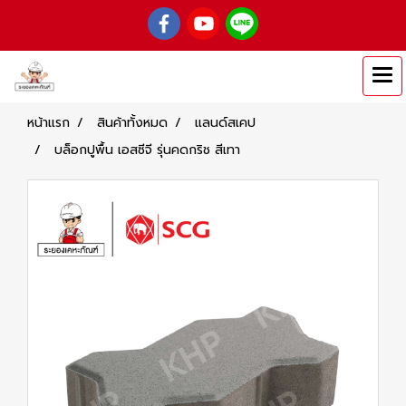
หน้าแรก
สินค้าทั้งหมด
แลนด์สเคป
บล็อกปูพื้น เอสซีจี รุ่นคดกริช สีเทา