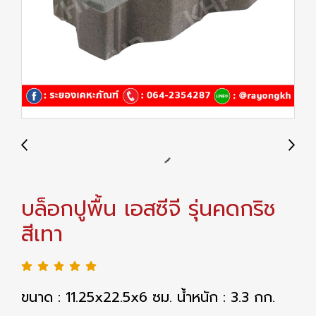
บล็อกปูพื้น เอสซีจี รุ่นคดกริช
สีเทา
ขนาด : 11.25x22.5x6 ซม. น้ำหนัก : 3.3 กก.