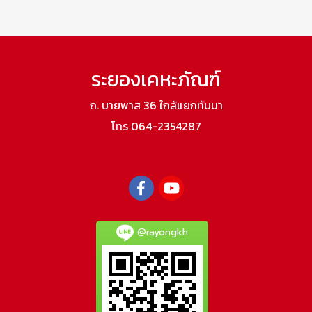
ระยองเคหะภัณฑ์
ถ. บายพาส 36 ใกล้แยกทับมา
โทร 064-2354287
@rayongkh