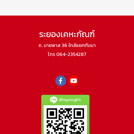
ระยองเคหะภัณฑ์
ถ. บายพาส 36 ใกล้แยกทับมา
โทร 064-2354287
@rayongkh