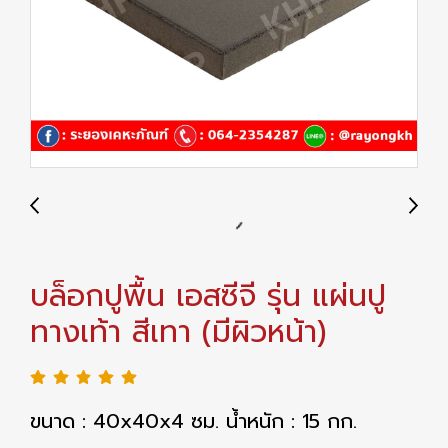
บล็อกปูพื้น เอสซีจี รุ่น แผ่นปู
ทางเท้า สีเทา (มีผิวหน้า)
ขนาด : 40x40x4 ซม. น้ำหนัก : 15 กก.