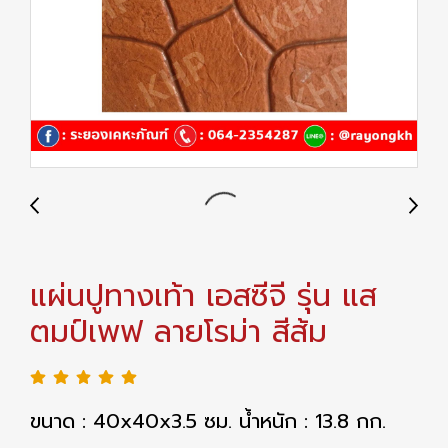
แผ่นปูทางเท้า เอสซีจี รุ่น แส
ตมป์เพฟ ลายโรม่า สีส้ม
ขนาด : 40x40x3.5 ซม. น้ำหนัก : 13.8 กก.