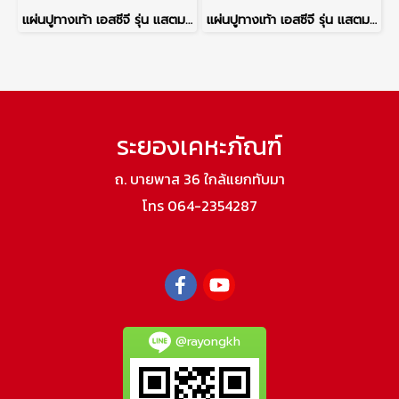
แผ่นปูทางเท้า เอสซีจี รุ่น แสตมป์เพฟ ลายโคโม่ สีส้ม
แผ่นปูทางเท้า เอสซีจี รุ่น แสตมป์เพฟ ลายเนเปิ้ล สีดำ
ระยองเคหะภัณฑ์
ถ. บายพาส 36 ใกล้แยกทับมา
โทร 064-2354287
@rayongkh