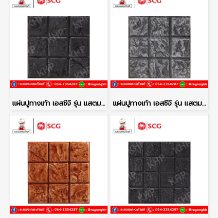
แผ่นปูทางเท้า เอสซีจี รุ่น แสตมป์เพฟ ลายโคโม่ สีดำ
แผ่นปูทางเท้า เอสซีจี รุ่น แสตมป์เพฟ ลายโคโม่ สีเทา