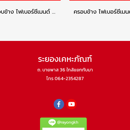
ครอบข้าง ไฟเบอร์ซีเมนต์ เอสซีจี รุ่นลอนคู่ สีแดงประกายมุก
ระยองเคหะภัณฑ์
ถ. บายพาส 36 ใกล้แยกทับมา
โทร 064-2354287
@rayongkh