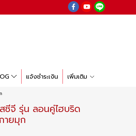
LOG
แจ้งชำระเงิน
เพิ่มเติม
ุก
ซีจี รุ่น ลอนคู่ไฮบริด
กายมุก