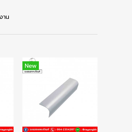
้งาน
New