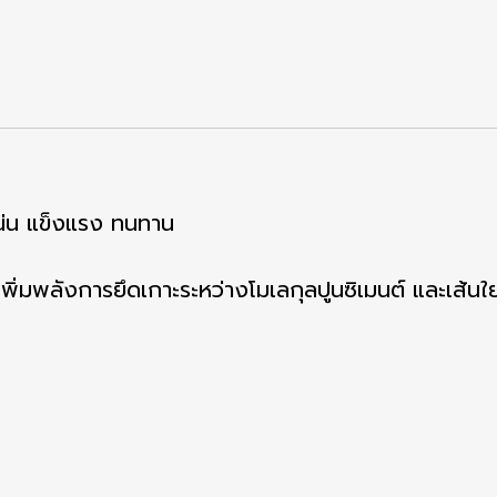
อแน่น แข็งแรง ทนทาน
ิ่มพลังการยึดเกาะระหว่างโมเลกุลปูนซิเมนต์ และเส้นใยส