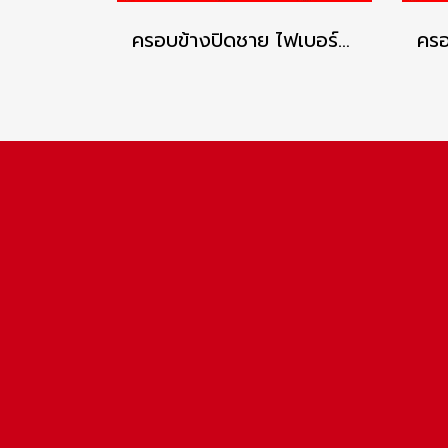
ครอบข้างปิดชาย ไฟเบอร์ซีเมนต์ เอสซีจี รุ่นลอนคู่ ซีเมนต์