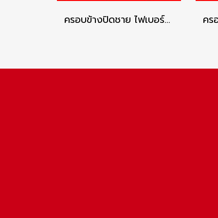
ครอบข้างปิดชาย ไฟเบอร์ซีเมนต์ เอสซีจี รุ่นลอนคู่ ซีเมนต์