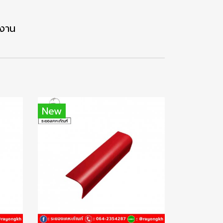
้งาน
New