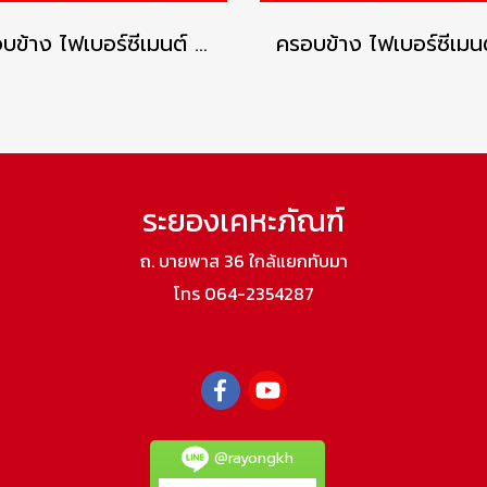
ครอบข้าง ไฟเบอร์ซีเมนต์ เอสซีจี รุ่นลอนคู่ ซีเมนต์
ระยองเคหะภัณฑ์
ถ. บายพาส 36 ใกล้แยกทับมา
โทร 064-2354287
@rayongkh