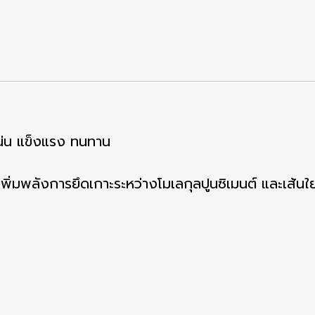
อแน่น แข็งแรง ทนทาน
ิ่มพลังการยึดเกาะระหว่างโมเลกุลปูนซิเมนต์ และเส้นใยส