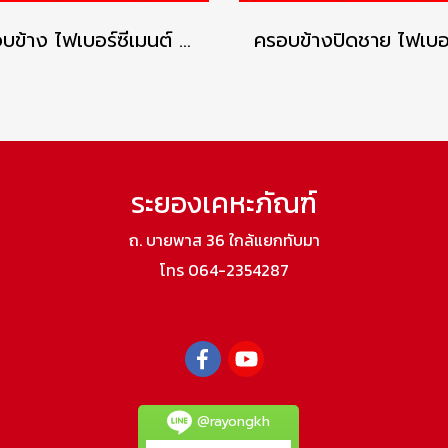
ครอบข้าง ไฟเบอร์ซีเมนต์ เอสซีจี รุ่นลอนคู่ สีเทาศิลา
ระยองเคหะภัณฑ์
ถ. บายพาส 36 ใกล้แยกทับมา
โทร 064-2354287
@rayongkh