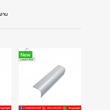
้งาน
New