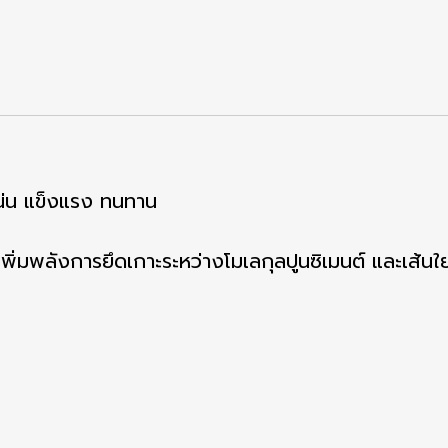
อแน่น แข็งแรง ทนทาน
ิ่มพลังการยึดเกาะระหว่างโมเลกุลปูนซิเมนต์ และเส้นใยส