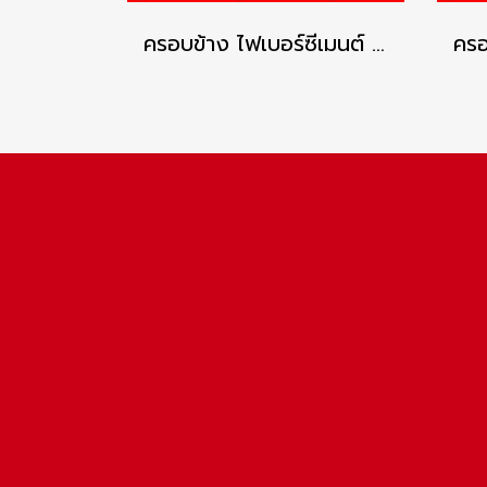
ครอบข้าง ไฟเบอร์ซีเมนต์ เอสซีจี รุ่นลอนคู่ สีแดงประกายมุก