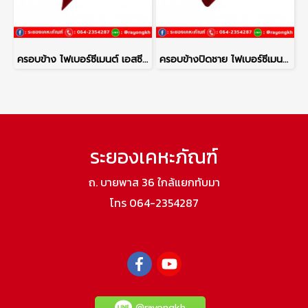
ครอบข้าง ไฟเบอร์ซีเมนต์ เอสซีจี รุ่นลอนคู่ สีแดงประกายมุก
ครอบข้างปิดชาย ไฟเบอร์ซีเมนต์ เอสซีจี รุ่นลอนคู่ สีแดงประกายมุก
ระยองเคหะภัณฑ์
ถ. บายพาส 36 ใกล้แยกทับมา
โทร 064-2354287
@rayongkh