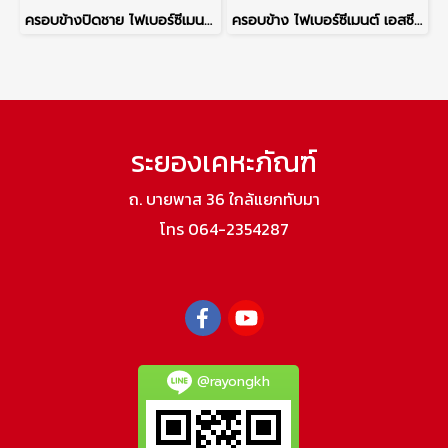
ครอบข้างปิดชาย ไฟเบอร์ซีเมนต์ เอสซีจี รุ่นลอนคู่ ซีเมนต์
ครอบข้าง ไฟเบอร์ซีเมนต์ เอสซีจี รุ่นลอนคู่ สีแดงประกายมุก
ระยองเคหะภัณฑ์
ถ. บายพาส 36 ใกล้แยกทับมา
โทร 064-2354287
@rayongkh