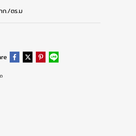
 กก./ตร.ม
are
าด