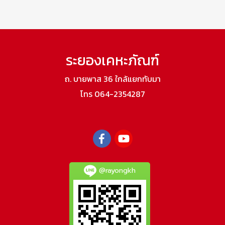
ระยองเคหะภัณฑ์
ถ. บายพาส 36 ใกล้แยกทับมา
โทร 064-2354287
@rayongkh