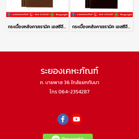
กระเบื้องหลังคาเซรามิค เอสซีจี รุ่นเอ็กซ์เซลล่า โมเดิร์น สีคอปเปอร์บราวน์
กระเบื้องหลังคาเซรามิค เอสซีจี รุ่นเอ็กซ์เซลล่า โมเดิร์น สีโคโค่บราวน์
ระยองเคหะภัณฑ์
ถ. บายพาส 36 ใกล้แยกทับมา
โทร 064-2354287
@rayongkh