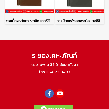
กระเบื้องหลังคาเซรามิค เอสซีจี รุ่นเอ็กซ์เซลล่า โมเดิร์น สีคอปเปอร์บราวน์
กระเบื้องหลังคาเซรามิค เอสซีจี รุ่นเอ็กซ์เซลล่า โมเดิร์น สีซิลเวอร์เกรย์
ระยองเคหะภัณฑ์
ถ. บายพาส 36 ใกล้แยกทับมา
โทร 064-2354287
@rayongkh