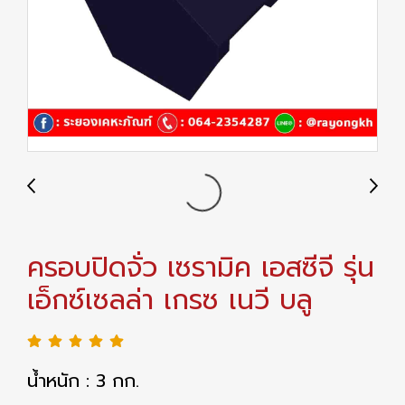
ครอบปิดจั่ว เซรามิค เอสซีจี รุ่น
เอ็กซ์เซลล่า เกรซ เนวี บลู
น้ำหนัก : 3 กก.