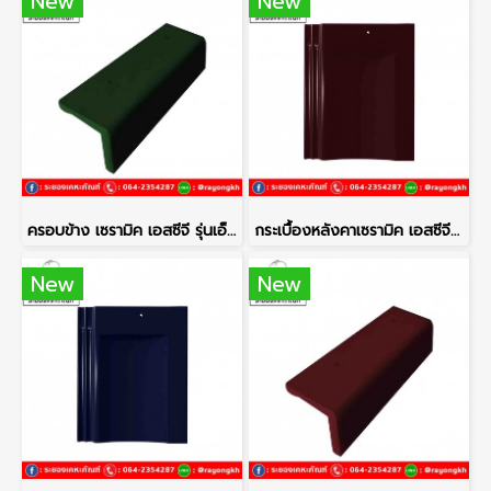
New
New
ครอบข้าง เซรามิค เอสซีจี รุ่นเอ็กซ์เซลล่า เกรซ เขียวไพรพนา
กระเบื้องหลังคาเซรามิค เอสซีจี รุ่นเอ็กซ์เซลล่า เกรซ สีเบอร์กันดี้
New
New