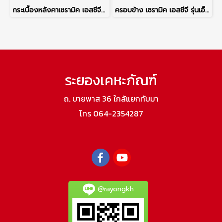
กระเบื้องหลังคาเซรามิค เอสซีจี รุ่นเอ็กซ์เซลล่า เกรซ สีเนวี บลู
ครอบข้าง เซรามิค เอสซีจี รุ่นเอ็กซ์เซลล่า เกรซ แดงรัตตวรรณ
ระยองเคหะภัณฑ์
ถ. บายพาส 36 ใกล้แยกทับมา
โทร 064-2354287
@rayongkh