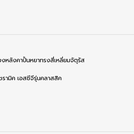
องหลังคาปั้นหยาทรงสี่เหลี่ยมจัตุรัส
รามิค เอสซีจีรุ่นคลาสสิค