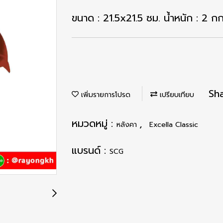
ขนาด : 21.5x21.5 ซม. น้ำหนัก : 2 กก
Sh
เพิ่มรายการโปรด
เปรียบเทียบ
หมวดหมู่ :
,
หลังคา
Excella Classic
แบรนด์ :
SCG