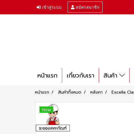
เข้าสู่ระบบ
สมัครสมาชิก
หน้าแรก
เกี่ยวกับเรา
สินค้า
หน้าแรก
สินค้าทั้งหมด
หลังคา
Excella Cla
New