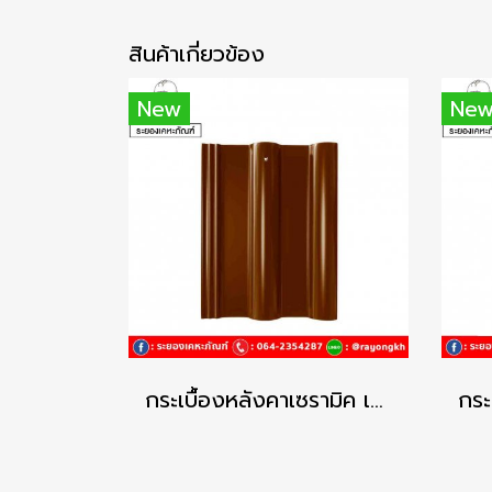
สินค้าเกี่ยวข้อง
New
Ne
กระเบื้องหลังคาเซรามิค เอสซีจี รุ่นเอ็กซ์เซลล่า คลาสสิค สีคาเนเลียนบราวน์