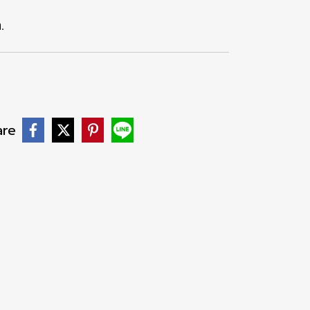
.
are