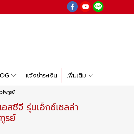
LOG
แจ้งชำระเงิน
เพิ่มเติม
วไพฑูรย์
ซีจี รุ่นเอ็กซ์เซลล่า
ูรย์