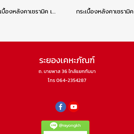
กระเบื้องหลังคาเซรามิค เอสซีจี รุ่นเอ็กซ์เซลล่า คลาสสิค สีคริสตัล บลู
ระยองเคหะภัณฑ์
ถ. บายพาส 36 ใกล้แยกทับมา
โทร 064-2354287
@rayongkh