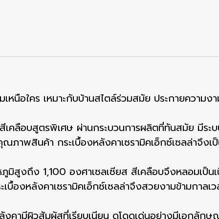
ามเหนือใคร เหมาะกับบ้านสไตล์ร่วมสมัย ประกายความงา
สีเคลือบสูตรพิเศษ ผ่านกระบวนการผลิตที่ทันสมัย มีร
พสินค้า กระเบื้องหลังคาเซรามิคเอ็กซ์เซลล่าจึงเป็น
หภูมิสูงถึง 1,100 องศาเซลเซียส สีเคลือบจึงหลอมเป็นเน
งกระเบื้องหลังคาเซรามิคเอ็กซ์เซลล่าจึงสวยงามข้ามกาลเว
ลังคามีผิวสัมผัสที่เรียบเนียน ดูโดดเด่นอย่างมีเอกลักษณ