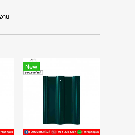
้งาน
New