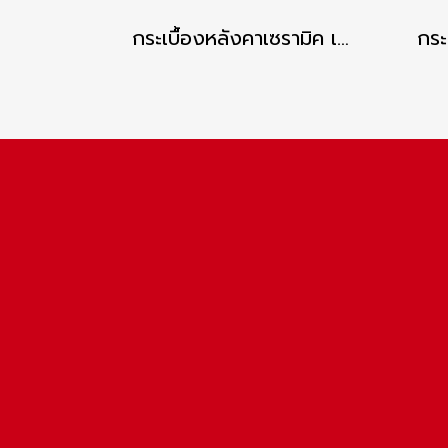
กระเบื้องหลังคาเซรามิค เอสซีจี รุ่นเอ็กซ์เซลล่า คลาสสิค สีคาเนเลียนบราวน์