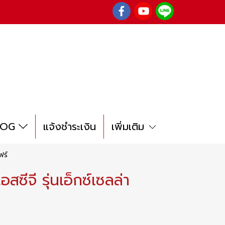
LOG
แจ้งชำระเงิน
เพิ่มเติม
ฟร์
สซีจี รุ่นเอ็กซ์เซลล่า