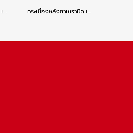
กระเบื้องหลังคาเซรามิค เอสซีจี รุ่นเอ็กซ์เซลล่า คลาสสิค สีทิมเบอร์ บราวน์
กระเบื้องหลังคาเซรามิค เอสซีจี รุ่นเอ็กซ์เซลล่า คลาสสิค สีกรีน เพริดอท