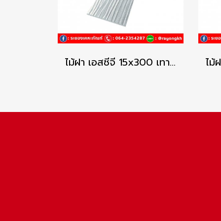
ไม้ฝา เอสซีจี 15x300 เทาแพลตินัม คูลพลัส