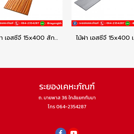
ไม้ฝา เอสซีจี 15x400 สักทองประกายเงา คูลพลัส
ระยองเคหะภัณฑ์
ถ. บายพาส 36 ใกล้แยกทับมา
โทร 064-2354287