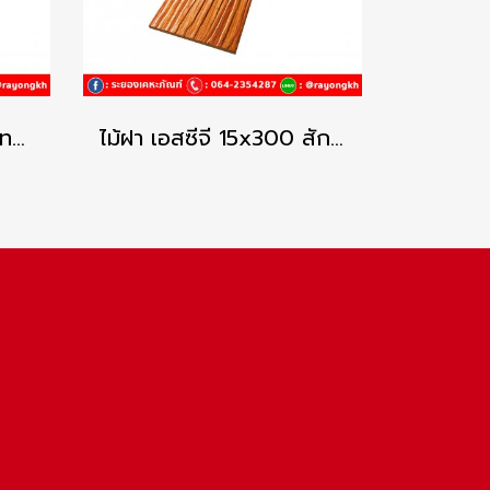
ไม้ฝา เอสซีจี 15x400 เทาแพลตินัม คูลพลัส
ไม้ฝา เอสซีจี 15x300 สักทองประกายเงา คูลพลัส