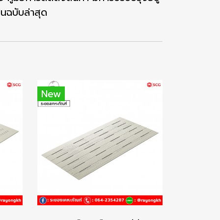
็นฉบับล่าสุด
New