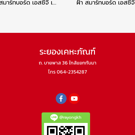
ฝ้า สมาร์ทบอร์ด เอสซีจี เซาะร่อง 3 นิ้ว ระบายอากาศ – โพรเทคชั่น
ระยองเคหะภัณฑ์
ถ. บายพาส 36 ใกล้แยกทับมา
โทร 064-2354287
@rayongkh