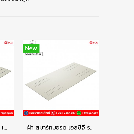
New
ฝ้า สมาร์ทบอร์ด เอสซีจี เซาะร่อง 3 นิ้ว ระบายอากาศ – โพรเทคชั่น
ฝ้า สมาร์ทบอร์ด เอสซีจี ระบายอากาศแคปซูล – โพรเทคชั่น