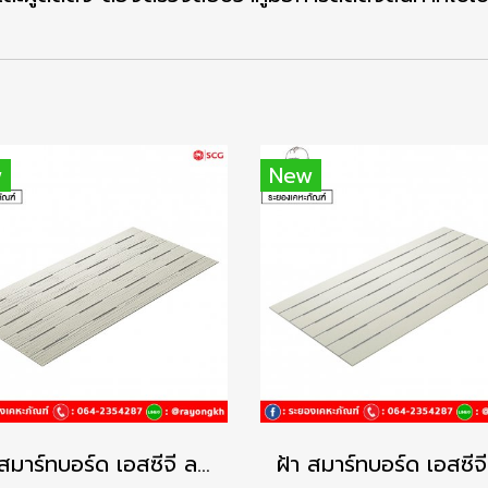
w
New
ฝ้า สมาร์ทบอร์ด เอสซีจี ลายไม้ระบายอากาศ – โพรเทคชั่น