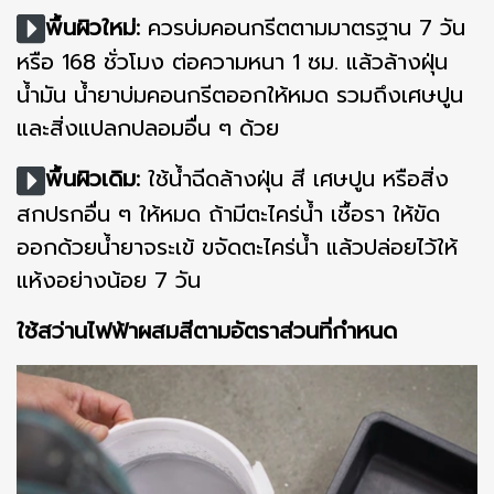
พื้นผิวใหม่:
ควรบ่มคอนกรีตตามมาตรฐาน 7 วัน
หรือ 168 ชั่วโมง ต่อความหนา 1 ซม. แล้วล้างฝุ่น
น้ำมัน น้ำยาบ่มคอนกรีตออกให้หมด รวมถึงเศษปูน
และสิ่งแปลกปลอมอื่น ๆ ด้วย
พื้นผิวเดิม:
ใช้น้ำฉีดล้างฝุ่น สี เศษปูน หรือสิ่ง
สกปรกอื่น ๆ ให้หมด ถ้ามีตะไคร่น้ำ เชื้อรา ให้ขัด
ออกด้วยน้ำยาจระเข้ ขจัดตะไคร่น้ำ แล้วปล่อยไว้ให้
แห้งอย่างน้อย 7 วัน
ใช้สว่านไฟฟ้าผสมสีตามอัตราส่วนที่กำหนด