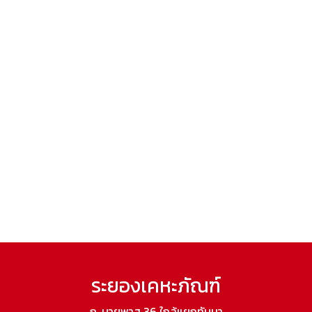
ระยองเคหะภัณฑ์
ถ. บายพาส 36 ใกล้แยกทับมา